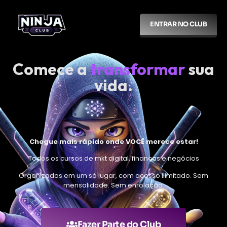
ENTRAR NO CLUB
Comece a
transformar
sua
vida.
Chegue mais rápido onde VOCÊ merece estar!
Todos os cursos de mkt digital, finanças e negócios
Organizados em um só lugar, com acesso Ilimitado. Sem
mensalidade. Sem enrolação.
Fazer Parte do Club