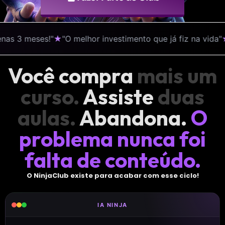
s 3 meses!"
★
"O melhor investimento que já fiz na vida"
★
"
Você compra
mais um
curso.
Assiste
duas
aulas.
Abandona.
O
problema nunca foi
falta de conteúdo.
O NinjaClub existe para acabar com esse ciclo!
IA NINJA