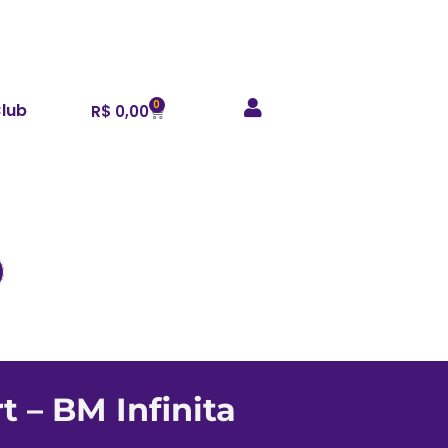
0
Club
R$
0,00
t – BM Infinita