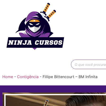
Home
-
Contigência
-
Fillipe Bittencourt – BM Infinita