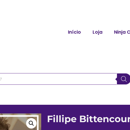
Início
Loja
Ninja 
Fillipe Bittencour