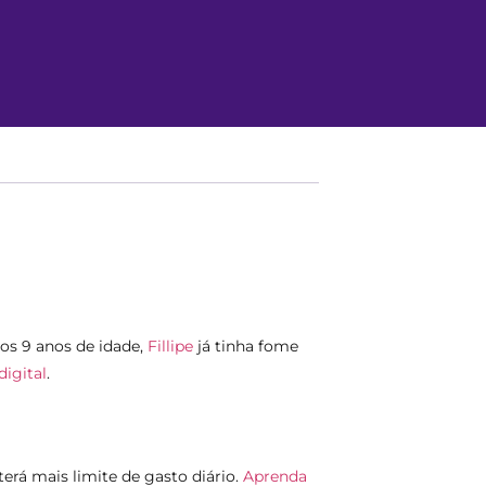
os 9 anos de idade,
Fillipe
já tinha fome
igital
.
terá mais limite de gasto diário.
Aprenda