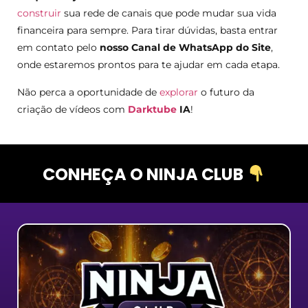
construir
sua rede de canais que pode mudar sua vida
financeira para sempre. Para tirar dúvidas, basta entrar
em contato pelo
nosso Canal de WhatsApp do Site
,
onde estaremos prontos para te ajudar em cada etapa.
Não perca a oportunidade de
explorar
o futuro da
criação de vídeos com
Darktube
IA
!
CONHEÇA O NINJA CLUB