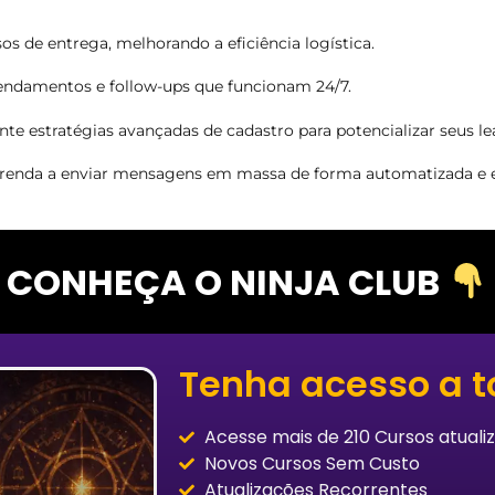
s de entrega, melhorando a eficiência logística.
ndamentos e follow-ups que funcionam 24/7.
e estratégias avançadas de cadastro para potencializar seus le
renda a enviar mensagens em massa de forma automatizada e ef
CONHEÇA O NINJA CLUB
Tenha acesso a t
Acesse mais de 210 Cursos atualiz
Novos Cursos Sem Custo
Atualizações Recorrentes