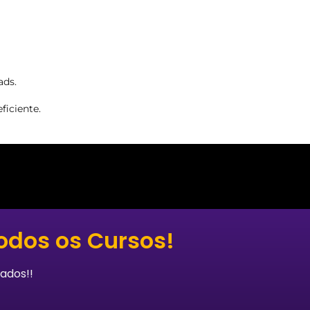
ads.
iciente.
odos os Cursos!
ados!!