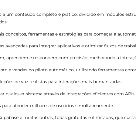
so a um conteúdo completo e prático, dividido em módulos estr
dos:
ais conceitos, ferramentas e estratégias para começar a automat
 avançadas para integrar aplicativos e otimizar fluxos de traba
em, aprendem e respondem com precisão, melhorando a interaçã
to e vendas no piloto automático, utilizando ferramentas com
ções de voz realistas para interações mais humanizadas.
 qualquer sistema através de integrações eficientes com APIs.
s para atender milhares de usuários simultaneamente.
pabase e muitas outras, todas gratuitas e ilimitadas, que cust