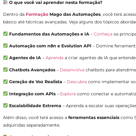
O que você vai aprender nesta formação?
Dentro da
Formação
Mago das Automações
, você terá aces
básico até técnicas avançadas. Veja alguns dos tópicos aborda
Fundamentos das Automações e IA
–
Conheça
os princip
Automação com n8n e Evolution API
– Domine ferramentas
Agentes de IA
–
Aprenda
a criar agentes de IA que entend
Chatbots Avançados
–
Desenvolva
chatbots para atendimen
Geração de Voz Realista
–
Descubra
como implementar solu
Integração com APIs
–
Explore
como conectar e automatizar
Escalabilidade Extrema
– Aprenda a escalar suas operaçõe
Além disso, você terá acesso a
ferramentas essenciais
como Su
adquiridas separadamente.