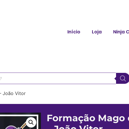
Início
Loja
Ninja 
 João Vitor
Formação Mago 
– João Vitor