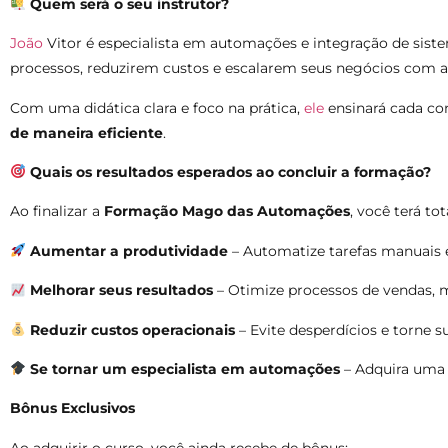
Quem será o seu instrutor?
João
Vitor é especialista em automações e integração de siste
processos, reduzirem custos e escalarem seus negócios com a
Com uma didática clara e foco na prática,
ele
ensinará cada co
de maneira eficiente
.
Quais os resultados esperados ao concluir a formação?
Ao finalizar a
Formação Mago das Automações
, você terá t
Aumentar a produtividade
– Automatize tarefas manuais e
Melhorar seus resultados
– Otimize processos de vendas, 
Reduzir custos operacionais
– Evite desperdícios e torne s
Se tornar um especialista em automações
– Adquira uma 
Bônus Exclusivos
Ao adquirir o curso, você ainda recebe de bônus: