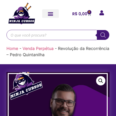
0
R$
0,00
Home
-
Venda Perpétua
-
Revolução da Recorrência
– Pedro Quintanilha